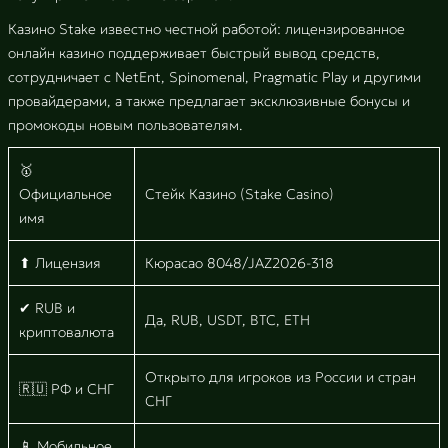
Казино Stake известно честной работой: лицензированное
онлайн казино поддерживает быстрый вывод средств,
сотрудничает с NetEnt, Spinomenal, Pragmatic Play и другими
провайдерами, а также предлагает эксклюзивные бонусы и
промокоды новым пользователям.
🥇
Официальное
Стейк Казино (Stake Casino)
имя
⬆ Лицензия
Кюрасао 8048/JAZ2026-318
✔ RUB и
Да, RUB, USDT, BTC, ETH
криптовалюта
Открыто для игроков из России и стран
🇷🇺 РФ и СНГ
СНГ
📱 Мобильное