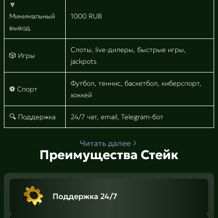
🔽
Минимальный
1000 RUB
вывод
Слоты, live-дилеры, быстрые игры,
🎲 Игры
jackpots
Футбол, теннис, баскетбол, киберспорт,
⚽ Спорт
хоккей
🔍 Поддержка
24/7 чат, email, Telegram-бот
Читать далее
Преимущества Стейк
Поддержка 24/7