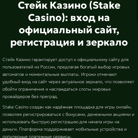
Стейк Казино (Stake
Casino): вход на
официальный сайт,
регистрация и зеркало
Стейк Казино гарантирует доступ к официальному сайту для
пользователей из России, предлагая богатый выбор игровых
автоматов и моментальные выплаты. Игроки отмечают
удобный вход на сайт через актуальное зеркало, что позволяет
обойти ограничения и наслаждаться слоты мировых
провайдеров без преград.
Stake Casino создан как надёжная площадка для игры онлайн,
позволяя регистрироваться с бонусами, денежными акциями и
использовать быструю регистрацию для начала игры на
деньги. Платформа поддерживает мобильные устройства и
популярные платежные сервисы.