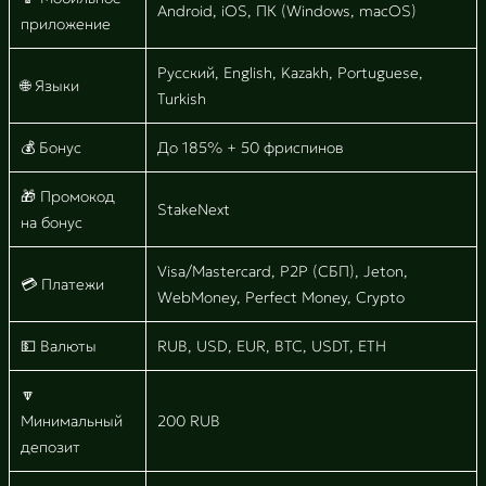
Android, iOS, ПК (Windows, macOS)
приложение
Русский, English, Kazakh, Portuguese,
🌐 Языки
Turkish
💰 Бонус
До 185% + 50 фриспинов
🎁 Промокод
StakeNext
на бонус
Visa/Mastercard, P2P (СБП), Jeton,
💳 Платежи
WebMoney, Perfect Money, Crypto
💵 Валюты
RUB, USD, EUR, BTC, USDT, ETH
🔽
Минимальный
200 RUB
депозит